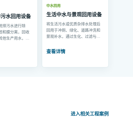
中水回用
生活中水与景观回用设备
排污水回用设备
将生活污水或优质杂排水处理后
统排污水进行除
回用于冲厕、绿化、道路冲洗和
滤和膜分离，回收
景观补水，通过生化、过滤与消
其他生产用水，减
毒形成独立的中水供应系统。
外排水量。
查看详情
进入相关工程案例