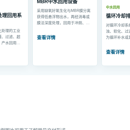
MBR中水回用设备
中水回用
采用缺氧好氧生化与MBR膜分离
处理回用系
循环冷却
获得低悬浮物出水，再经消毒或
膜法深度处理，回用于冲厕、绿
对循环冷却系
化、道路冲洗和部分生产辅助用
化处理的工业
浊、软化、过
水。
凝、过滤、超
为循环补水或
查看详情
，产水回用于
少新水消耗和
一般工艺环
查看详情