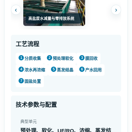
‹
›
高盐废水减量与零排放系统
工艺流程
分质收集
预处理软化
膜回收
浓水再浓缩
蒸发结晶
产水回用
固盐处置
技术参数与配置
典型单元
预处理、软化、UF/RO、浓缩、蒸发结